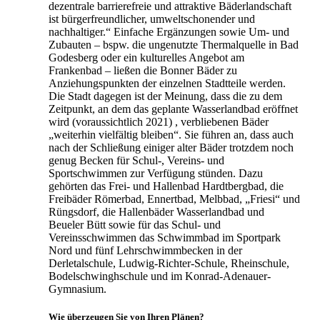
dezentrale barrierefreie und attraktive Bäderlandschaft
ist bürgerfreundlicher, umweltschonender und
nachhaltiger.“ Einfache Ergänzungen sowie Um- und
Zubauten – bspw. die ungenutzte Thermalquelle in Bad
Godesberg oder ein kulturelles Angebot am
Frankenbad – ließen die Bonner Bäder zu
Anziehungspunkten der einzelnen Stadtteile werden.
Die Stadt dagegen ist der Meinung, dass die zu dem
Zeitpunkt, an dem das geplante Wasserlandbad eröffnet
wird (voraussichtlich 2021) , verbliebenen Bäder
„weiterhin vielfältig bleiben“. Sie führen an, dass auch
nach der Schließung einiger alter Bäder trotzdem noch
genug Becken für Schul-, Vereins- und
Sportschwimmen zur Verfügung stünden. Dazu
gehörten das Frei- und Hallenbad Hardtbergbad, die
Freibäder Römerbad, Ennertbad, Melbbad, „Friesi“ und
Rüngsdorf, die Hallenbäder Wasserlandbad und
Beueler Bütt sowie für das Schul- und
Vereinsschwimmen das Schwimmbad im Sportpark
Nord und fünf Lehrschwimmbecken in der
Derletalschule, Ludwig-Richter-Schule, Rheinschule,
Bodelschwinghschule und im Konrad-Adenauer-
Gymnasium.
Wie überzeugen Sie von Ihren Plänen?