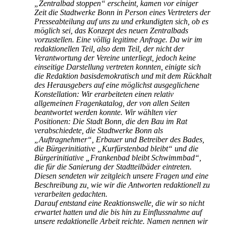
„Zentralbad stoppen“ erscheint, kamen vor einiger
Zeit die Stadtwerke Bonn in Person eines Vertreters der
Presseabteilung auf uns zu und erkundigten sich, ob es
möglich sei, das Konzept des neuen Zentralbads
vorzustellen. Eine völlig legitime Anfrage. Da wir im
redaktionellen Teil, also dem Teil, der nicht der
Verantwortung der Vereine unterliegt, jedoch keine
einseitige Darstellung vertreten konnten, einigte sich
die Redaktion basisdemokratisch und mit dem Rückhalt
des Herausgebers auf eine möglichst ausgeglichene
Konstellation: Wir erarbeiteten einen relativ
allgemeinen Fragenkatalog, der von allen Seiten
beantwortet werden konnte. Wir wählten vier
Positionen: Die Stadt Bonn, die den Bau im Rat
verabschiedete, die Stadtwerke Bonn als
„Auftragnehmer“, Erbauer und Betreiber des Bades,
die Bürgerinitiative „Kurfürstenbad bleibt“ und die
Bürgerinitiative „Frankenbad bleibt Schwimmbad“,
die für die Sanierung der Stadtteilbäder eintreten.
Diesen sendeten wir zeitgleich unsere Fragen und eine
Beschreibung zu, wie wir die Antworten redaktionell zu
verarbeiten gedachten.
Darauf entstand eine Reaktionswelle, die wir so nicht
erwartet hatten und die bis hin zu Einflussnahme auf
unsere redaktionelle Arbeit reichte. Namen nennen wir