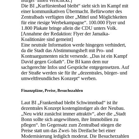
Bürger*innen verschickt.]
Die BI „Kurfürstenbad bleibt“ sieht sich im Kampf mit
einer kommunikativen Übermacht. Befürworter des
Zentralbads verfügten über „Mittel und Möglichkeiten
für eine riesige Werbekampagne“. 100.000 Flyer und
1.800 Plakate bringe allein die CDU unters Volk.
[Annahme der Redaktion: Flyer der Jamaika-
Koalitionäre sind gemeint]
Eine neutrale Information werde hingegen verhindert,
da die Stadt das Abstimmungsheft mit Pro- und
Kontraargumenten nicht versende. „Das ist ein Kampf
David gegen Goliath“. Die BI kann dem nur
sachgerechte Infos und Gespräche entgegensetzen. Auf
der Straße werden sie für ihr „dezentrales, bürger- und
umweltfreundliches Konzept“ werben.
Finanzpläne, Preise, Besuchszahlen
Laut BI „Frankenbad bleibt Schwimmbad“ ist ihr
dezentrales Konzept kostengünstiger als der Neubau.
„Neu wirkt zunächst immer attraktiv“, aber die „Stadt
Bonn sollte sich angewöhnen, ihre Immobilien zu
pflegen“. Im Gegensatz zum Zentralbad stiegen die
Preise statt um das Zwei- bis Dreifache bei einer
Modernisierung lediglich moderat. Die Besucherzahlen