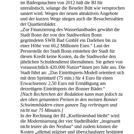
im Bädergutachten von 2012 hält die BI für
unrealistisch, solange die Beueler Bütt wie versprochen
saniert wird. Wegen der neuen attraktiven Angebote
und der kurzen Wege stiegen auch die Besucherzahlen
der Quartiersbäder.
„Zur Finanzierung des Wasserlandbades gewährt die
Stadt Bonn der von den Stadtwerken Bonn
gegründeten SWB Bad GmbH ein Darlehen bis zu
einer Höhe von 60,2 Millionen Euro.“ Laut der
Pressestelle der Stadt Bonn entstehen der Stadt für
diesen Kredit keine Kosten, da die Stadtwerke den
jährlichen Schuldendienst übernähmen. Sie gehen von
voraussichtlich 420.000 Nutzer*innen pro Jahr aus. Die
Stadt führt an: „Das Eintrittspreis-Modell orientiert sich
mit dem Sprinttarif (75 min.) für 4 Euro für einen
Erwachsenen/ 2,50 Euro mit Ermäßigung am
derzeitigem Eintrittspreis der Bonner Bäder.“
[Nach Recherchen der Redaktion kann man jedoch zu
den oben genannten Preisen in den meisten Bonner
Schwimmbädern einen ganzen Tag verbringen und
nicht nur 75 Minuten.]
In der Rechnung der BI „Kurfürstenbad bleibt“ wird
die Modernisierung der vier Stadteilbäder „insgesamt
nicht teurer als der Neubau“ und zudem können die
Kosten „allemal präziser und überschaubarer bestimmt