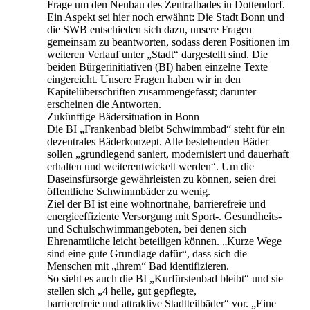
Frage um den Neubau des Zentralbades in Dottendorf.
Ein Aspekt sei hier noch erwähnt: Die Stadt Bonn und
die SWB entschieden sich dazu, unsere Fragen
gemeinsam zu beantworten, sodass deren Positionen im
weiteren Verlauf unter „Stadt“ dargestellt sind. Die
beiden Bürgerinitiativen (BI) haben einzelne Texte
eingereicht. Unsere Fragen haben wir in den
Kapitelüberschriften zusammengefasst; darunter
erscheinen die Antworten.
Zukünftige Bädersituation in Bonn
Die BI „Frankenbad bleibt Schwimmbad“ steht für ein
dezentrales Bäderkonzept. Alle bestehenden Bäder
sollen „grundlegend saniert, modernisiert und dauerhaft
erhalten und weiterentwickelt werden“. Um die
Daseinsfürsorge gewährleisten zu können, seien drei
öffentliche Schwimmbäder zu wenig.
Ziel der BI ist eine wohnortnahe, barrierefreie und
energieeffiziente Versorgung mit Sport-. Gesundheits-
und Schulschwimmangeboten, bei denen sich
Ehrenamtliche leicht beteiligen können. „Kurze Wege
sind eine gute Grundlage dafür“, dass sich die
Menschen mit „ihrem“ Bad identifizieren.
So sieht es auch die BI „Kurfürstenbad bleibt“ und sie
stellen sich „4 helle, gut gepflegte,
barrierefreie und attraktive Stadtteilbäder“ vor. „Eine