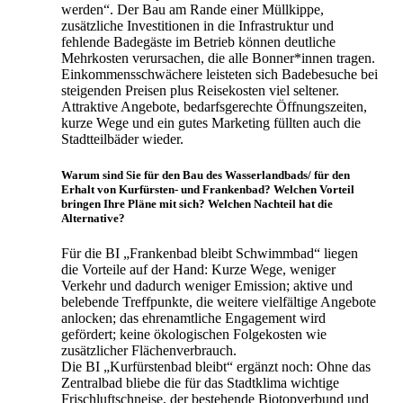
werden“. Der Bau am Rande einer Müllkippe,
zusätzliche Investitionen in die Infrastruktur und
fehlende Badegäste im Betrieb können deutliche
Mehrkosten verursachen, die alle Bonner*innen tragen.
Einkommensschwächere leisteten sich Badebesuche bei
steigenden Preisen plus Reisekosten viel seltener.
Attraktive Angebote, bedarfsgerechte Öffnungszeiten,
kurze Wege und ein gutes Marketing füllten auch die
Stadtteilbäder wieder.
Warum sind Sie für den Bau des Wasserlandbads/ für den
Erhalt von Kurfürsten- und Frankenbad? Welchen Vorteil
bringen Ihre Pläne mit sich? Welchen Nachteil hat die
Alternative?
Für die BI „Frankenbad bleibt Schwimmbad“ liegen
die Vorteile auf der Hand: Kurze Wege, weniger
Verkehr und dadurch weniger Emission; aktive und
belebende Treffpunkte, die weitere vielfältige Angebote
anlocken; das ehrenamtliche Engagement wird
gefördert; keine ökologischen Folgekosten wie
zusätzlicher Flächenverbrauch.
Die BI „Kurfürstenbad bleibt“ ergänzt noch: Ohne das
Zentralbad bliebe die für das Stadtklima wichtige
Frischluftschneise, der bestehende Biotopverbund und