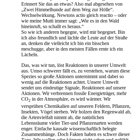
Erinnert Sie das an etwas? Also mal abgesehen von
„Zwei Himmelhunde auf dem Weg zur Hölle“.
Wechselwirkung. Newtons actio gleich reactio – oder
wie meine Mutti immer sagt: „Wie es in den Wald
hineinruft, so schallt es heraus.“
So wie ich anderen begegne, wird mir begegnet. Bin
ich also freundlich und lächle die Leute auf der Straße
an, denken die vielleicht ich bin ein bisschen
meschugge, aber in den meisten Fällen ernte ich ein
Lächeln.
Das, was wir tun, löst Reaktionen in unserer Umwelt
aus. Umso schwerer fällt es, zu verstehen, warum diese
Spezies so große Aktionen unternimmt und dabei so
wenig auf die Reaktionen achtet. Unsere Umwelt
sendet uns eindeutige Signale, Reaktionen auf unsere
Aktionen. Wir verbrennen fossile Energieträger, mehr
CO
in der Atmosphäre, es wird wärmer. Wir
2
versprühen Chemikalien auf unseren Feldern, Pflanzen,
Insekten, Vögel sterben. Wir holzen den Regenwald ab,
die Artenvielfalt nimmt ab, die natürlichen
Lebensräume vieler Tier-und Pflanzenarten werden
enger. Einfache kausale wissenschaftlich belegte
Zusammenhänge. Doch Fakten haben es schwer dieser
Tage. Wir wollen oder können nicht sehen und gefühlt