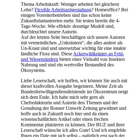
Thema Arbeitskraft: Weniger arbeiten bei gleichem
Lohn?
Flexible Arbeitszeitgestaltung
? Home­office? Bei
einigen Vorreiterbetrieben sind das schon keine
Zukunftsfantastereien mehr. Sie testen bereits die 4-
Tage-Woche. Wie effektiv derartige Modell sind,
durchleuchtet unsere Autorin.
Auf der letzten Seite beschäftigen sich unsere Autoren
mit vermeintlichen „Unkräutern“, die alles andere als
Un-Kraut sind und unersetzbar wichtig für eine intakte
ländliche Flora sind. Diese
Ackerwildkräuter an Feld-
und Wiesenrändern
bieten einer Vielzahl von Insekten
Nahrung und sind ein wertvoller Bestandteil des
Ökosystems.
Liebe Leserschaft, wir hoffen, wir können Sie auch mit
dieser kraftvollen Ausgabe begeistern. Meine Zeit als
Bundesfreiwilligendienstleistende im Ökozentrum neigt
sich dem Ende. Ich habe mich sehr gern als
Chefredakteurin und Autorin den Themen und der
Gestaltung der Bonner Umwelt Zeitung gewidmet und
hoffe auch in Zukunft noch hier und da einen
wissenschaftlichen Artikel oder einen frechen
Kommentar platzieren zu können. Der BUZ und ihrer
Leserschaft wünsche ich alles Gute! Und ich empfehle
Ihnen ein Date mit sich selbst – natürlich erst nach der