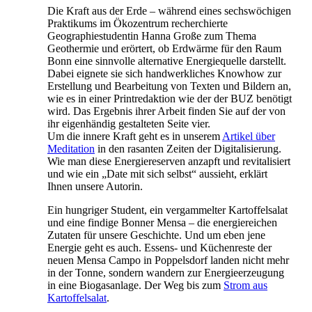
Die Kraft aus der Erde – während eines sechswöchigen
Praktikums im Ökozentrum recherchierte
Geographiestudentin Hanna Große zum Thema
Geothermie und erörtert, ob Erdwärme für den Raum
Bonn eine sinnvolle alternative Energiequelle darstellt.
Dabei eignete sie sich handwerkliches Knowhow zur
Erstellung und Bearbeitung von Texten und Bildern an,
wie es in einer Printredaktion wie der der BUZ benötigt
wird. Das Ergebnis ihrer Arbeit finden Sie auf der von
ihr eigenhändig gestalteten Seite vier.
Um die innere Kraft geht es in unserem
Artikel über
Meditation
in den rasanten Zeiten der Digitalisierung.
Wie man diese Energiereserven anzapft und revitalisiert
und wie ein „Date mit sich selbst“ aussieht, erklärt
Ihnen unsere Autorin.
Ein hungriger Student, ein vergammelter Kartoffelsalat
und eine findige Bonner Mensa – die energiereichen
Zutaten für unsere Geschichte. Und um eben jene
Energie geht es auch. Essens- und Küchenreste der
neuen Mensa Campo in Poppelsdorf landen nicht mehr
in der Tonne, sondern wandern zur Energieerzeugung
in eine Biogasanlage. Der Weg bis zum
Strom aus
Kartoffelsalat
.