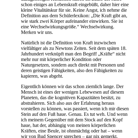
schon einiges an Lebenskraft eingebüßt, daher hier eine
kleine Vitalitätskur für sie. Keine Angst, ich nehme die
Definition aus dem Schülerlexikon: „Die Kraft gibt an,
wie stark zwei Körper aufeinander einwirken. Sie ist
eine Wechselwirkungsgröße.“ Wechselwirkung.
Merken wir uns.
Natürlich ist die Definition von Kraft inzwischen
vielfältiger als zu Newtons Zeiten. Seit dem späten 18.
Jahrhundert verknüpft man den Begriff „Kräfte“ nicht
mehr nur mit körperlicher Kondition oder
Naturgesetzen, sondern auch direkt mit Personen und
deren geistigen Fähigkeiten, also den Fähigkeiten zu
kapieren, was abgeht.
Eigentlich können wir das schon ziemlich lange. Der
Mensch ist eines der wenigen Lebewesen auf diesem
Planeten, das die kognitiven Kapazitäten besitzt, zu
abstrahieren. Sich also aus der Erfahrung heraus
vorstellen zu können, was passiert, wenn ich mir diesen
Stein auf den Fuß haue. Genau. Es tut weh. Und wenn
ich meinem Gegenüber mit dem Stock auf den Kopf
haue, hat der, abhängig von meinen körperlichen
Kräften, eine Beule, ist ohnmächtig oder hat – wenn
wir von Bud Spencer sprechen – gar nix gemerkt.