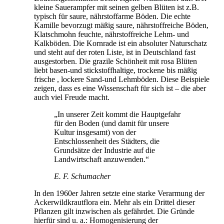
kleine Sauerampfer mit seinen gelben Blüten ist z.B.
typisch für saure, nährstoffarme Böden. Die echte
Kamille bevorzugt mäßig saure, nährstoffreiche Böden,
Klatschmohn feuchte, nährstoffreiche Lehm- und
Kalkböden. Die Kornrade ist ein absoluter Naturschatz
und steht auf der roten Liste, ist in Deutschland fast
ausgestorben. Die grazile Schönheit mit rosa Blüten
liebt basen-und stickstoffhaltige, trockene bis mäßig
frische , lockere Sand-und Lehmböden. Diese Beispiele
zeigen, dass es eine Wissenschaft für sich ist – die aber
auch viel Freude macht.
„In unserer Zeit kommt die Hauptgefahr
für den Boden (und damit für unsere
Kultur insgesamt) von der
Entschlossenheit des Städters, die
Grundsätze der Industrie auf die
Landwirtschaft anzuwenden.“
E. F. Schumacher
In den 1960er Jahren setzte eine starke Verarmung der
Ackerwildkrautflora ein. Mehr als ein Drittel dieser
Pflanzen gilt inzwischen als gefährdet. Die Gründe
hierfür sind u. a.: Homogenisierung der