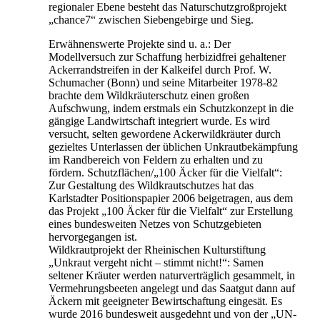
regionaler Ebene besteht das Naturschutzgroßprojekt
„chance7“ zwischen Siebengebirge und Sieg.
Erwähnenswerte Projekte sind u. a.: Der
Modellversuch zur Schaffung herbizidfrei gehaltener
Ackerrandstreifen in der Kalkeifel durch Prof. W.
Schumacher (Bonn) und seine Mitarbeiter 1978-82
brachte dem Wildkräuterschutz einen großen
Aufschwung, indem erstmals ein Schutzkonzept in die
gängige Landwirtschaft integriert wurde. Es wird
versucht, selten gewordene Ackerwildkräuter durch
gezieltes Unterlassen der üblichen Unkrautbekämpfung
im Randbereich von Feldern zu erhalten und zu
fördern. Schutzflächen/„100 Äcker für die Vielfalt“:
Zur Gestaltung des Wildkrautschutzes hat das
Karlstadter Positionspapier 2006 beigetragen, aus dem
das Projekt „100 Äcker für die Vielfalt“ zur Erstellung
eines bundesweiten Netzes von Schutzgebieten
hervorgegangen ist.
Wildkrautprojekt der Rheinischen Kulturstiftung
„Unkraut vergeht nicht – stimmt nicht!“: Samen
seltener Kräuter werden naturverträglich gesammelt, in
Vermehrungsbeeten angelegt und das Saatgut dann auf
Äckern mit geeigneter Bewirtschaftung eingesät. Es
wurde 2016 bundesweit ausgedehnt und von der „UN-