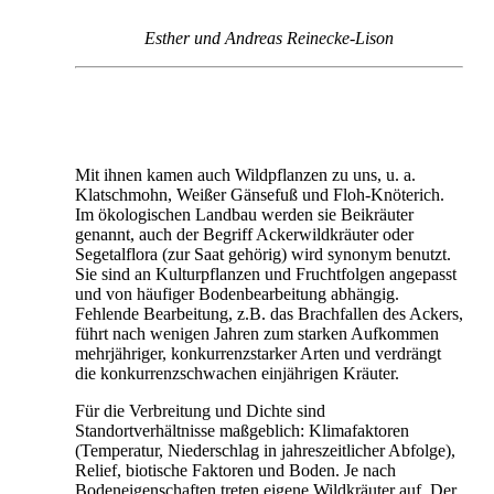
Esther und Andreas Reinecke-Lison
Mit ihnen kamen auch Wildpflanzen zu uns, u. a.
Klatschmohn, Weißer Gänsefuß und Floh-Knöterich.
Im ökologischen Landbau werden sie Beikräuter
genannt, auch der Begriff Ackerwildkräuter oder
Segetalflora (zur Saat gehörig) wird synonym benutzt.
Sie sind an Kulturpflanzen und Fruchtfolgen angepasst
und von häufiger Bodenbearbeitung abhängig.
Fehlende Bearbeitung, z.B. das Brachfallen des Ackers,
führt nach wenigen Jahren zum starken Aufkommen
mehrjähriger, konkurrenzstarker Arten und verdrängt
die konkurrenzschwachen einjährigen Kräuter.
Für die Verbreitung und Dichte sind
Standortverhältnisse maßgeblich: Klimafaktoren
(Temperatur, Niederschlag in jahreszeitlicher Abfolge),
Relief, biotische Faktoren und Boden. Je nach
Bodeneigenschaften treten eigene Wildkräuter auf. Der