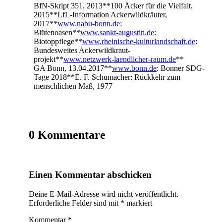
BfN-Skript 351, 2013**100 Äcker für die Vielfalt,
2015**LfL-Information Ackerwildkräuter,
2017**
www.nabu-bonn.de
:
Blütenoasen**
www.sankt-augustin.de
:
Biotoppflege**
www.rheinische-kulturlandschaft.de
:
Bundesweites Ackerwildkraut-
projekt**
www.netzwerk-laendlicher-raum.de
**
GA Bonn, 13.04.2017**
www.bonn.de
: Bonner SDG-
Tage 2018**E. F. Schumacher: Rückkehr zum
menschlichen Maß, 1977
0 Kommentare
Einen Kommentar abschicken
Deine E-Mail-Adresse wird nicht veröffentlicht.
Erforderliche Felder sind mit
*
markiert
Kommentar
*