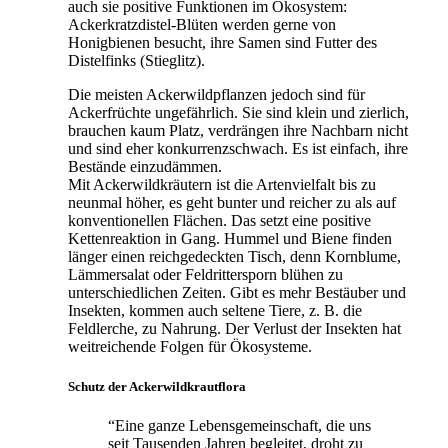
auch sie positive Funktionen im Ökosystem:
Ackerkratzdistel-Blüten werden gerne von
Honigbienen besucht, ihre Samen sind Futter des
Distelfinks (Stieglitz).
Die meisten Ackerwildpflanzen jedoch sind für
Ackerfrüchte ungefährlich. Sie sind klein und zierlich,
brauchen kaum Platz, verdrängen ihre Nachbarn nicht
und sind eher konkurrenzschwach. Es ist einfach, ihre
Bestände einzudämmen.
Mit Ackerwildkräutern ist die Artenvielfalt bis zu
neunmal höher, es geht bunter und reicher zu als auf
konventionellen Flächen. Das setzt eine positive
Kettenreaktion in Gang. Hummel und Biene finden
länger einen reichgedeckten Tisch, denn Kornblume,
Lämmersalat oder Feldrittersporn blühen zu
unterschiedlichen Zeiten. Gibt es mehr Bestäuber und
Insekten, kommen auch seltene Tiere, z. B. die
Feldlerche, zu Nahrung. Der Verlust der Insekten hat
weitreichende Folgen für Ökosysteme.
Schutz der Ackerwildkrautflora
“Eine ganze Lebensgemeinschaft, die uns
seit Tausenden Jahren begleitet, droht zu