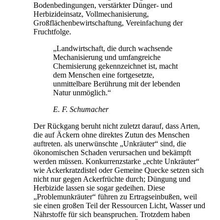
Bodenbedingungen, verstärkter Dünger- und
Herbizideinsatz, Vollmechanisierung,
Großflächenbewirtschaftung, Vereinfachung der
Fruchtfolge.
„Landwirtschaft, die durch wachsende
Mechanisierung und umfangreiche
Chemisierung gekennzeichnet ist, macht
dem Menschen eine fortgesetzte,
unmittelbare Berührung mit der lebenden
Natur unmöglich.“
E. F. Schumacher
Der Rückgang beruht nicht zuletzt darauf, dass Arten,
die auf Äckern ohne direktes Zutun des Menschen
auftreten. als unerwünschte „Unkräuter“ sind, die
ökonomischen Schaden verursachen und bekämpft
werden müssen. Konkurrenzstarke „echte Unkräuter“
wie Ackerkratzdistel oder Gemeine Quecke setzen sich
nicht nur gegen Ackerfrüchte durch; Düngung und
Herbizide lassen sie sogar gedeihen. Diese
„Problemunkräuter“ führen zu Ertragseinbußen, weil
sie einen großen Teil der Ressourcen Licht, Wasser und
Nährstoffe für sich beanspruchen. Trotzdem haben