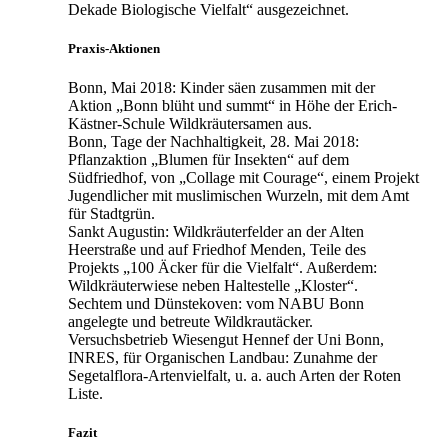
Dekade Biologische Vielfalt“ ausgezeichnet.
Praxis-Aktionen
Bonn, Mai 2018: Kinder säen zusammen mit der
Aktion „Bonn blüht und summt“ in Höhe der Erich-
Kästner-Schule Wildkräutersamen aus.
Bonn, Tage der Nachhaltigkeit, 28. Mai 2018:
Pflanzaktion „Blumen für Insekten“ auf dem
Südfriedhof, von „Collage mit Courage“, einem Projekt
Jugendlicher mit muslimischen Wurzeln, mit dem Amt
für Stadtgrün.
Sankt Augustin: Wildkräuterfelder an der Alten
Heerstraße und auf Friedhof Menden, Teile des
Projekts „100 Äcker für die Vielfalt“. Außerdem:
Wildkräuterwiese neben Haltestelle „Kloster“.
Sechtem und Dünstekoven: vom NABU Bonn
angelegte und betreute Wildkrautäcker.
Versuchsbetrieb Wiesengut Hennef der Uni Bonn,
INRES, für Organischen Landbau: Zunahme der
Segetalflora-Artenvielfalt, u. a. auch Arten der Roten
Liste.
Fazit