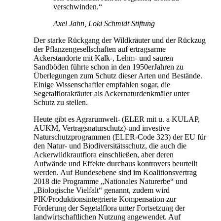
verschwinden.“
Axel Jahn, Loki Schmidt Stiftung
Der starke Rückgang der Wildkräuter und der Rückzug
der Pflanzengesellschaften auf ertragsarme
Ackerstandorte mit Kalk-, Lehm- und sauren
Sandböden führte schon in den 1950erJahren zu
Überlegungen zum Schutz dieser Arten und Bestände.
Einige Wissenschaftler empfahlen sogar, die
Segetalflorakräuter als Ackernaturdenkmäler unter
Schutz zu stellen.
Heute gibt es Agrarumwelt- (ELER mit u. a KULAP,
AUKM, Vertragsnaturschutz)-und investive
Naturschutzprogrammen (ELER-Code 323) der EU für
den Natur- und Biodiversitätsschutz, die auch die
Ackerwildkrautflora einschließen, aber deren
Aufwände und Effekte durchaus kontrovers beurteilt
werden. Auf Bundesebene sind im Koalitionsvertrag
2018 die Programme „Nationales Naturerbe“ und
„Biologische Vielfalt“ genannt, zudem wird
PIK/Produktionsintegrierte Kompensation zur
Förderung der Segetalflora unter Fortsetzung der
landwirtschaftlichen Nutzung angewendet. Auf