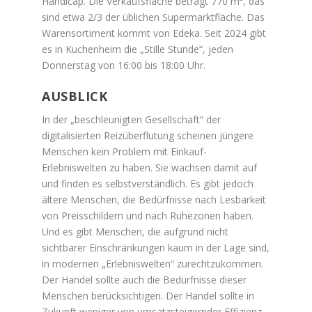
Handicap. Die Verkaufsfläche beträgt 770 m², das
sind etwa 2/3 der üblichen Supermarktfläche. Das
Warensortiment kommt von Edeka. Seit 2024 gibt
es in Kuchenheim die „Stille Stunde“, jeden
Donnerstag von 16:00 bis 18:00 Uhr.
AUSBLICK
In der „beschleunigten Gesellschaft“ der
digitalisierten Reizüberflutung scheinen jüngere
Menschen kein Problem mit Einkauf-
Erlebniswelten zu haben. Sie wachsen damit auf
und finden es selbstverständlich. Es gibt jedoch
ältere Menschen, die Bedürfnisse nach Lesbarkeit
von Preisschildern und nach Ruhezonen haben.
Und es gibt Menschen, die aufgrund nicht
sichtbarer Einschränkungen kaum in der Lage sind,
in modernen „Erlebniswelten“ zurechtzukommen.
Der Handel sollte auch die Bedürfnisse dieser
Menschen berücksichtigen. Der Handel sollte in
Zukunft weniger von umsatzsteigernder Effizienz