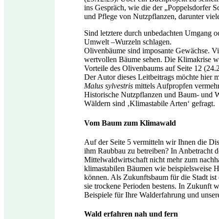
ins Gespräch, wie die der „Poppelsdorfer 
und Pflege von Nutzpflanzen, darunter viele
Sind letztere durch unbedachten Umgang 
Umwelt –Wurzeln schlagen.
Olivenbäume sind imposante Gewächse. Vie
wertvollen Bäume sehen. Die Klimakrise wi
Vorteile des Olivenbaums auf Seite 12 (24.2
Der Autor dieses Leitbeitrags möchte hier 
Malus sylvestris
mittels Aufpropfen vermehr
Historische Nutzpflanzen und Baum- und Wa
Wäldern sind ‚Klimastabile Arten‘ gefragt.
Vom Baum zum Klimawald
Auf der Seite 5 vermitteln wir Ihnen die 
ihm Raubbau zu betreiben? In Anbetracht de
Mittelwaldwirtschaft nicht mehr zum nachh
klimastabilen Bäumen wie beispielsweise 
können. Als Zukunftsbaum für die Stadt ist
sie trockene Perioden bestens. In Zukunft 
Beispiele für Ihre Walderfahrung und unse
Wald erfahren nah und fern