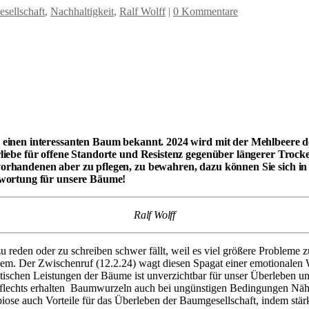
esellschaft
,
Nachhaltigkeit
,
Ralf Wolff
|
0 Kommentare
 einen interessanten Baum bekannt. 2024 wird mit der Mehlbeere 
liebe für offene Standorte und Resistenz gegenüber längerer Trocke
orhandenen aber zu pflegen, zu bewahren, dazu können Sie sich i
twortung für unsere Bäume!
Ralf Wolff
zu reden oder zu schreiben schwer fällt, weil es viel größere Probleme
dem. Der Zwischenruf (12.2.24) wagt diesen Spagat einer emotionalen
schen Leistungen der Bäume ist unverzichtbar für unser Überleben un
eflechts erhalten Baumwurzeln auch bei ungünstigen Bedingungen Nährs
iose auch Vorteile für das Überleben der Baumgesellschaft, indem stä