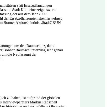
t stützen statt Ersatzpflanzungen
dass die Stadt Köln eine zeigenswerte
ufassung der aus dem Jahr 2000
 der Ersatzpflanzungen strenger gefasst.
us dem Bonner Aktionsbündnis „StadtGRÜN
lanungen um den Baumschutz, damit
der Bonner Baumschutzsatzung sehr genau
ses um die Neufassung der
n!
ch zu halten, ist aufgrund der globalen
es Interviewpartners Markus Radscheit
er historische und ausgefallene Obstsorten