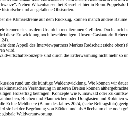
Schwarze“. Neben Witzenhausen bei Kassel ist hier in Bonn-Poppelsdor
 historische und ausgefallene Obstsorten.
oder die Klimaextreme auf dem Rückzug, können manch andere Bäume 
le kennen sie aus dem Urlaub in mediterranen Gefilden. Doch auch b
rd diese Entwicklung noch beschleunigen. Unsere Gastautorin Rebecca
.24).
mehr dem Appell des Interviewpartners Markus Radscheit (siehe oben) f
en wird.
ldwirtschaftskonzepte sind durch die Erderwärmung nicht mehr so umz
Diskussion rund um die künftige Waldentwicklung. Wie können wir dau
r klimatischen Veränderung in unseren Breiten können althergebrachte
altigen Holzertrag beitragen. Konzepte wie Klimawald oder Zukunftswa
Hainbuchen, Buchen und Flaumeichen oder Douglasien und Robinien wic
 die Echte Mehlbeere (Baum des Jahres 2024, (siehe Beitragsfoto) geeig
wird sie bei der Begrünung von Städten und als Alleebaum eine noch gr
re globale Waldverantwortung.