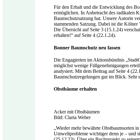
Für den Erhalt und die Entwicklung des Bo
ermöglichen. In Anbetracht des radikalen K
Baumschutzsatzung hat. Unsere Autorin verg
stammenden Satzung. Dabei ist die Kölner 
Die Übersicht auf Seite 3 (15.1.24) versch
erhalten!“ auf Seite 4 (22.1.24).
Bonner Baumschutz neu fassen
Die Engagierten im Aktionsbündnis „Sta
möglichst wenige Fällgenehmigungen ertei
analysiert. Mit dem Beitrag auf Seite 4 (22
Baumschutzregelungen gut im Blick. Sehr er
Obstbäume erhalten
Acker mit Obstbäumen
Bild: Claria Weber
„Wieder mehr bewährte Obstbaumsorten in G
Umweltprobleme wichtiger denn je – und sic
(25.12.23). Über ein Buchprojekt zu seine