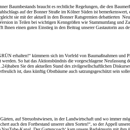
nner Baumbestands braucht es rechtliche Regelungen, die den Baumerhal
ahlschlags auf der Bonner Straße im Kölner Süden ist bemerkenswert, 
leicht sie mit der aktuell in den Bonner Ratsgremien debattierten Ne
Version in Teilen bei wichtigen Kenngrößen wie Stammumfang und Zahl
afft Ihnen einen guten Einstieg in den Beitrag unserer Gastautorin a
dtGRÜN erhalten!“ kümmern sich im Vorfeld von Baumaßnahmen und P
lt werden. So hat das Aktionsbündnis die vorgeschlagene Neufassung 
.1.24)haben Sie den aktuellen Stand des zivilgesellschaftlichen Diskur
freulich ist, dass künftig Obstbäume auch satzungsgeschützt sein solle
ärten, auf Streuobstwiesen, in der Landwirtschaft und wo immer mögli
hert auch den Fortbestand unserer alten Sorten!“, so der Appell unser
m YouTube-Kanal ‚Der Gartencoach‘ kam unsere Redakteurin mit ihm üb