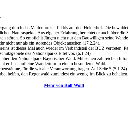
r
rgang durch das Marienforster Tal bis auf den Heiderhof. Die bewaldete
lichen Naturaspekte. Aus eigener Erfahrung berichtet er auch über di
en stören. So empfiehlt Jürgen nicht nur den Bauwilligen seine Wande
r nicht nur als ein störendes Objekt ansehen (17.2.24).
eins ist dieses Mal auch wieder im Verbandsteil der BUZ vertreten. P
chutzgebiete des Nationalparks Eifel vor. (6.1.24)
m über den Nationalpark Bayerischer Wald. Mit seinen zahlreichen Inf
acht er Lust auf eine Wandertour in einem besonderen Wald.
bensräume, für die wir alle Verantwortung tragen. Auf Seite 5 (5.1.24
abei helfen, den Regenwald zumindest ein wenig im Blick zu behalten
Mehr von Ralf Wolff