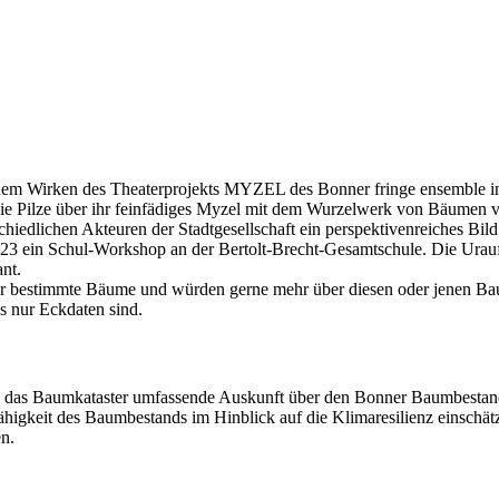
em Wirken des Theaterprojekts MYZEL des Bonner fringe ensemble im
 die Pilze über ihr feinfädiges Myzel mit dem Wurzelwerk von Bäumen ve
chiedlichen Akteuren der Stadtgesellschaft ein perspektivenreiches Bi
 ‘23 ein Schul-Workshop an der Bertolt-Brecht-Gesamtschule. Die Ura
nt.
für bestimmte Bäume und würden gerne mehr über diesen oder jenen B
s nur Eckdaten sind.
rn das Baumkataster umfassende Auskunft über den Bonner Baumbestand
higkeit des Baumbestands im Hinblick auf die Klimaresilienz einschä
n.