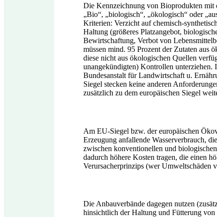
Die Kennzeichnung von Bioprodukten mit de
„Bio“, „biologisch“, „ökologisch“ oder „aus
Kriterien: Verzicht auf chemisch-synthetisc
Haltung (größeres Platzangebot, biologisch
Bewirtschaftung, Verbot von Lebensmittelbe
müssen mind. 95 Prozent der Zutaten aus ö
diese nicht aus ökologischen Quellen verf
unangekündigten) Kontrollen unterziehen. 
Bundesanstalt für Landwirtschaft u. Ernä
Siegel stecken keine anderen Anforderunge
zusätzlich zu dem europäischen Siegel weit
Am EU-Siegel bzw. der europäischen Ökovero
Erzeugung anfallende Wasserverbrauch, die 
zwischen konventionellen und biologische
dadurch höhere Kosten tragen, die einen h
Verursacherprinzips (wer Umweltschäden ver
Die Anbauverbände dagegen nutzen (zusätz
hinsichtlich der Haltung und Fütterung von 