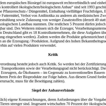
m europäischen Biosiegel ist europaweit rechtsverbindlich und einheit
 kontrolliert ökologischem/biologischem Anbau“ sind seit 1993 geschüt
he Pflanzenschutz-/ Düngemittel, Einhaltung vielfältiger Fruchtfolgen, E
e Futtermittel, Verbot von Antibiotika zu anderen als medizinischen Z
strahlung sowie Zulassung von weniger Zusatzstoffen (derzeit 49 statt
kologischem Landbau stammen. Die restlichen 5 Prozent dürfen jedoch
ügbar sind. Des Weiteren müssen sich die Erzeuger, Verarbeitungsunte
In Deutschland gibt es 18 Kontrollunternehmen, die diese Aufgaben üb
hrung eingesehen werden). Zudem werden die Produkte gekennzeichne
n an die Erzeugung / Produktion. Aufgrund des hohen Bekanntheitsgra
erhin auf vielen Produkten verwendet.
Kritik
rdnung besteht jedoch auch Kritik. So werden bei der Zertifizierung 
Transportkosten sowie der Verarbeitungsgrad nicht berücksichtigt. Die
n Erzeugern, da Ökobauern – im Gegensatz zu konventionellen Bauer
öheren Preis der Bioprodukte zur Folge haben. Aus diesem Grund ford
ursacht, muss für die Beseitigung zahlen).
Siegel der Anbauverbände
lich) eigene Kennzeichnungen, deren Anforderungen über die Vorgab
Tieren strenger sind. Insgesamt wirtschaften 70 Prozent der ökologisc