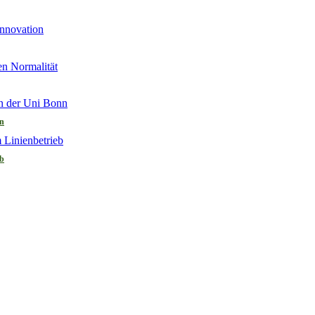
nn
eb