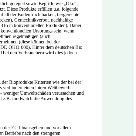
lich geregelt sowie Begriffe wie „Öko“,
zt. Diese Produkte erfüllen u.a. folgende
rhalt der Bodenfruchtbarkeit, tiergerechte
wecken), Gentechnikverbot, nachhaltige
 316 in konventionellen Produkten). Dabei
 konventionellen Ursprungs sein, wenn
rnehmen regelmäßigen (auch
ernehmen (diese können bei der
t (DE-ÖKO-000). Hinter dem deutschen Bio-
d bei den Verbrauchern wird dies jedoch
der Bioprodukte Kriterien wie der bei der
s verhindert einen fairen Wettbewerb
n – weniger Umweltschäden verursachen und
ert z.B. foodwatch die Anwendung des
en der EU hinausgehen und vor allem
hen Betriebe nach den strengeren