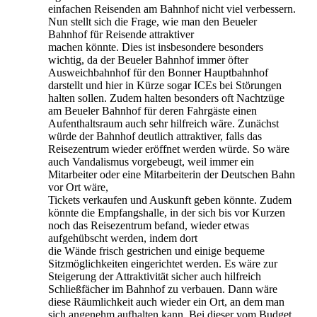
einfachen Reisenden am Bahnhof nicht viel verbessern.
Nun stellt sich die Frage, wie man den Beueler
Bahnhof für Reisende attraktiver
machen könnte. Dies ist insbesondere besonders
wichtig, da der Beueler Bahnhof immer öfter
Ausweichbahnhof für den Bonner Hauptbahnhof
darstellt und hier in Kürze sogar ICEs bei Störungen
halten sollen. Zudem halten besonders oft Nachtzüge
am Beueler Bahnhof für deren Fahrgäste einen
Aufenthaltsraum auch sehr hilfreich wäre. Zunächst
würde der Bahnhof deutlich attraktiver, falls das
Reisezentrum wieder eröffnet werden würde. So wäre
auch Vandalismus vorgebeugt, weil immer ein
Mitarbeiter oder eine Mitarbeiterin der Deutschen Bahn
vor Ort wäre,
Tickets verkaufen und Auskunft geben könnte. Zudem
könnte die Empfangshalle, in der sich bis vor Kurzen
noch das Reisezentrum befand, wieder etwas
aufgehübscht werden, indem dort
die Wände frisch gestrichen und einige bequeme
Sitzmöglichkeiten eingerichtet werden. Es wäre zur
Steigerung der Attraktivität sicher auch hilfreich
Schließfächer im Bahnhof zu verbauen. Dann wäre
diese Räumlichkeit auch wieder ein Ort, an dem man
sich angenehm aufhalten kann. Bei dieser vom Budget