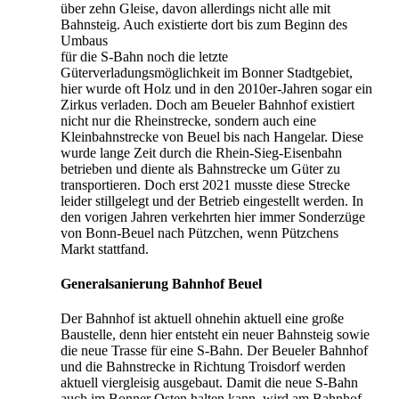
über zehn Gleise, davon allerdings nicht alle mit
Bahnsteig. Auch existierte dort bis zum Beginn des
Umbaus
für die S-Bahn noch die letzte
Güterverladungsmöglichkeit im Bonner Stadtgebiet,
hier wurde oft Holz und in den 2010er-Jahren sogar ein
Zirkus verladen. Doch am Beueler Bahnhof existiert
nicht nur die Rheinstrecke, sondern auch eine
Kleinbahnstrecke von Beuel bis nach Hangelar. Diese
wurde lange Zeit durch die Rhein-Sieg-Eisenbahn
betrieben und diente als Bahnstrecke um Güter zu
transportieren. Doch erst 2021 musste diese Strecke
leider stillgelegt und der Betrieb eingestellt werden. In
den vorigen Jahren verkehrten hier immer Sonderzüge
von Bonn-Beuel nach Pützchen, wenn Pützchens
Markt stattfand.
Generalsanierung Bahnhof Beuel
Der Bahnhof ist aktuell ohnehin aktuell eine große
Baustelle, denn hier entsteht ein neuer Bahnsteig sowie
die neue Trasse für eine S-Bahn. Der Beueler Bahnhof
und die Bahnstrecke in Richtung Troisdorf werden
aktuell viergleisig ausgebaut. Damit die neue S-Bahn
auch im Bonner Osten halten kann, wird am Bahnhof