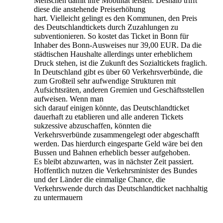
Menschen damit ihre Mobilität leisten. Deshalb trifft
diese die anstehende Preiserhöhung
hart. Vielleicht gelingt es den Kommunen, den Preis
des Deutschlandtickets durch Zuzahlungen zu
subventionieren. So kostet das Ticket in Bonn für
Inhaber des Bonn-Ausweises nur 39,00 EUR. Da die
städtischen Haushalte allerdings unter erheblichem
Druck stehen, ist die Zukunft des Sozialtickets fraglich.
In Deutschland gibt es über 60 Verkehrsverbünde, die
zum Großteil sehr aufwendige Strukturen mit
Aufsichtsräten, anderen Gremien und Geschäftsstellen
aufweisen. Wenn man
sich darauf einigen könnte, das Deutschlandticket
dauerhaft zu etablieren und alle anderen Tickets
sukzessive abzuschaffen, könnten die
Verkehrsverbünde zusammengelegt oder abgeschafft
werden. Das hierdurch eingesparte Geld wäre bei den
Bussen und Bahnen erheblich besser aufgehoben.
Es bleibt abzuwarten, was in nächster Zeit passiert.
Hoffentlich nutzen die Verkehrsminister des Bundes
und der Länder die einmalige Chance, die
Verkehrswende durch das Deutschlandticket nachhaltig
zu untermauern