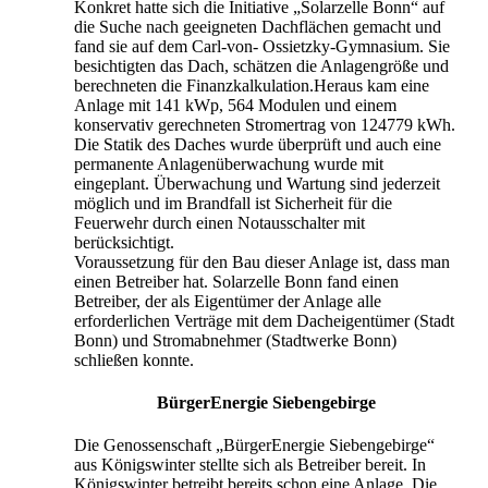
Konkret hatte sich die Initiative „Solarzelle Bonn“ auf
die Suche nach geeigneten Dachflächen gemacht und
fand sie auf dem Carl-von- Ossietzky-Gymnasium. Sie
besichtigten das Dach, schätzen die Anlagengröße und
berechneten die Finanzkalkulation.Heraus kam eine
Anlage mit 141 kWp, 564 Modulen und einem
konservativ gerechneten Stromertrag von 124779 kWh.
Die Statik des Daches wurde überprüft und auch eine
permanente Anlagenüberwachung wurde mit
eingeplant. Überwachung und Wartung sind jederzeit
möglich und im Brandfall ist Sicherheit für die
Feuerwehr durch einen Notausschalter mit
berücksichtigt.
Voraussetzung für den Bau dieser Anlage ist, dass man
einen Betreiber hat. Solarzelle Bonn fand einen
Betreiber, der als Eigentümer der Anlage alle
erforderlichen Verträge mit dem Dacheigentümer (Stadt
Bonn) und Stromabnehmer (Stadtwerke Bonn)
schließen konnte.
BürgerEnergie Siebengebirge
Die Genossenschaft „BürgerEnergie Siebengebirge“
aus Königswinter stellte sich als Betreiber bereit. In
Königswinter betreibt bereits schon eine Anlage. Die