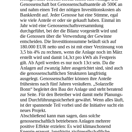
Genossenschaft bot Genossenschaftsanteile ab 500€ an
und nahm einen Teil der nötigen Investitionskosten als
Bankkredit auf. Jeder Genosse hat eine Stimme, egal
wie viele Anteile er oder sie gekauft haben. Einmal im
Jahr wird eine Genossenschaftsversammlung
durchgeführt, bei der die Bilanz vorgestellt wird und
die Genossen über die Verwendung der Gewinne
entscheiden. Die Investitionssumme beläuft sich auf
180.000 EUR netto und es ist mit einer Verzinsung von
3,5 bis 4% zu rechnen, wenn die Anlage noch im März
erstellt wird und damit 14,3ct pro kWh als Festpreis
gilt. Ab April werden es nur noch 13ct sein. Da die
Anlagen auf zwanzig Jahre ausgerichtet sind, sind auch
die genossenschaftlichen Strukturen langfristig
ausgelegt. Genossenschaftler können ihre Anteile
frühestens nach fünf Jahren veräußern. „Solarzelle
Bonn“ begleitet den Bau der Anlage und steht beratend
zur Seite. Für den Betreiber wird damit mehr Planungs-
und Durchführungssicherheit gewährt. Wenn alles läuft,
ist der spannende Teil vorbei und die Initiative sucht ein
neues Projekt.
Abschließend kann man sagen, dass solche
genossenschaftlich betriebenen Anlagen mehrere
positive Effekte erzielen: Es wird klimaschonend
Energie erzeugt, langfristig zivilgesellschaftliche