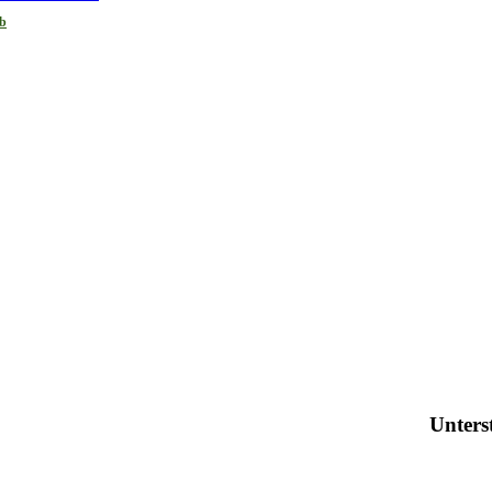
eb
Unters