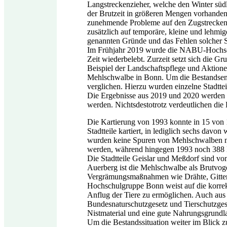
Langstreckenzieher, welche den Winter südl
der Brutzeit in größeren Mengen vorhanden
zunehmende Probleme auf den Zugstrecken u
zusätzlich auf temporäre, kleine und lehmi
genannten Gründe und das Fehlen solcher 
Im Frühjahr 2019 wurde die NABU-Hochs
Zeit wiederbelebt. Zurzeit setzt sich die
Beispiel der Landschaftspflege und Aktion
Mehlschwalbe in Bonn. Um die Bestandsent
verglichen. Hierzu wurden einzelne Stadtte
Die Ergebnisse aus 2019 und 2020 werden i
werden. Nichtsdestotrotz verdeutlichen di
Die Kartierung von 1993 konnte in 15 von
Stadtteile kartiert, in lediglich sechs davo
wurden keine Spuren von Mehlschwalben nac
werden, während hingegen 1993 noch 388 Me
Die Stadtteile Geislar und Meßdorf sind vo
Auerberg ist die Mehlschwalbe als Brutvog
Vergrämungsmaßnahmen wie Drähte, Gitter 
Hochschulgruppe Bonn weist auf die korre
Anflug der Tiere zu ermöglichen. Auch aus S
Bundesnaturschutzgesetz und Tierschutzgese
Nistmaterial und eine gute Nahrungsgrundla
Um die Bestandssituation weiter im Blick