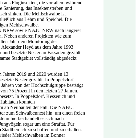
ch aus Fluginsekten, die vor allem während
 Sanierung, das Insektensterben und
isch sinken. Die Mehlschwalbe ist
chließlich aus Lehm und Speichel. Die
figen Mehlschwalbe.
ABU NRW sowie NAJU NRW nach längerer
men. Neben anderen Projekten wie zum
tten Jahr dem Monitoring der
on Alexander Heyd aus dem Jahre 1993
 und besetzte Nester an Fassaden gezählt.
amte Stadtgebiet vollständig abgedeckt
en Jahren 2019 und 2020 wurden 13
besetzte Nester gezählt. In Poppelsdorf
 Jahren von der Hochschulgruppe bestätigt
n 75 Prozent in den letzten 27 Jahren.
besetzt. In Poppelsdorf, Kessenich und
 Habitaten konnten
lem an Neubauten der Fall. Die NABU-
er zum Schwalbennest hin, um einen freien
denn hierbei handelt es sich nach
ungvögeln sogar um eine Straftat. Für
 Stadtbereich zu schaffen und zu erhalten.
 wieder Mehlschwalben im Bonner