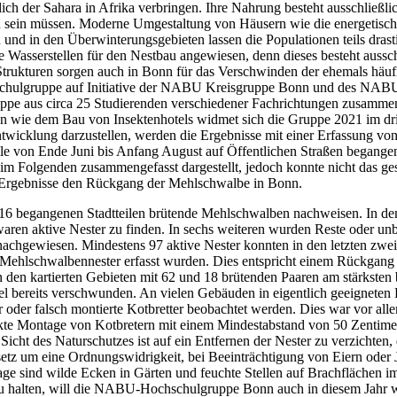
ich der Sahara in Afrika verbringen. Ihre Nahrung besteht ausschließli
 sein müssen. Moderne Umgestaltung von Häusern wie die energetische
nd in den Überwinterungsgebieten lassen die Populationen teils drast
ge Wasserstellen für den Nestbau angewiesen, denn dieses besteht auss
Strukturen sorgen auch in Bonn für das Verschwinden der ehemals häu
chulgruppe auf Initiative der NABU Kreisgruppe Bonn und des N
 Gruppe aus circa 25 Studierenden verschiedener Fachrichtungen zusam
en wie dem Bau von Insektenhotels widmet sich die Gruppe 2021 im dri
wicklung darzustellen, werden die Ergebnisse mit einer Erfassung v
ile von Ende Juni bis Anfang August auf Öffentlichen Straßen begangen
m Folgenden zusammengefasst dargestellt, jedoch konnte nicht das ges
e Ergebnisse den Rückgang der Mehlschwalbe in Bonn.
 16 begangenen Stadtteilen brütende Mehlschwalben nachweisen. In d
n waren aktive Nester zu finden. In sechs weiteren wurden Reste oder un
hgewiesen. Mindestens 97 aktive Nester konnten in den letzten zwei
hlschwalbennester erfasst wurden. Dies entspricht einem Rückgang vo
n den kartierten Gebieten mit 62 und 18 brütenden Paaren am stärksten 
el bereits verschwunden. An vielen Gebäuden in eigentlich geeigneten
oder falsch montierte Kotbretter beobachtet werden. Dies war vor al
kte Montage von Kotbretern mit einem Mindestabstand von 50 Zentimet
icht des Naturschutzes ist auf ein Entfernen der Nester zu verzichten, 
tz um eine Ordnungswidrigkeit, bei Beeinträchtigung von Eiern oder J
ge sind wilde Ecken in Gärten und feuchte Stellen auf Brachflächen im
 zu halten, will die NABU-Hochschulgruppe Bonn auch in diesem Jahr