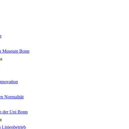
nn
nn