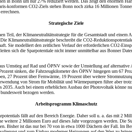
onen in Bonn um nur 27% reduziert werden. Das zeigt den enormen Ha
aris-konformen CO2-Ziels stehen Bonn noch zirka 16 Millionen Tonn
 errechnen.
Strategische Ziele
hen Teil, der Klimaneutralitätsstrategie für die Gesamtstadt und einem
 Die Klimaneutralitätsstrategie beschreibt die CO2-Reduktionspotential
aft. Sie modelliert den zeitlichen Verlauf der erforderlichen CO2-Eins
leiten sich die Sparpotentiale nicht immer unmittelbar aus Bonner Date
 aus Umstieg auf Rad und ÖPNV sowie der Umstellung auf alternative 
8 Prozent sinken, die Fahrzeugkilometer des ÖPNV hingegen um 67 Pr
n, 27 Prozent über Fernwärme, 19 Prozent über weitere Stromnutzung
erwendung von Strom für Mobilität und Wärmepumpen führe aber trot
s 2035. Auch bei einem erheblichen Ausbau der Photovoltaik könne nur
e bundesweit bezogen werden.
Arbeitsprogramm Klimaschutz
rpotentials fällt auf den Bereich Energie. Daher soll u. a. das mit 2 M
 weitere 2 Millionen Euro auf dieses Jahr vorgezogen werden. Die Stad
en. Bisher ist das nur bei 70 von in etwa 1000 Dächern der Fall. Im B
solierung und zum Einbau moderner Heizungen auf den Weg zu bringe