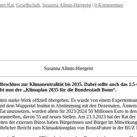
ner Rat
,
Gesellschaft
,
Susanna Allmis-Hiergeist
|
0 Kommentare
Susanna Allmis-Hiergeist
Beschluss zur Klimaneutralität bis 2035. Dabei sollte auch das 
ibt nun der „Klimaplan 2035 für die Bundesstadt Bonn“.
en starke Werk offiziell übergeben. Es wurde von einem Expertenteam
 und dem Wuppertal Institut in Abstimmung mit den Dezernaten, Ämtern 
Tat umzusetzen, wurden allein für 2023/2024 50 Millionen Euro in den 
 vorantreiben, davon 55 auf neuen Stellen. Am 23.3.2023 hat der Rat der
rbeiten der externen Büros haben Bürgerinnen und Bürger im Mitwirkun
führlicher Bericht zum Klimaaktionsplan von Bonn4Future in der BU