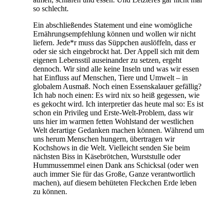
so schlecht.
Ein abschließendes Statement und eine womögliche
Ernährungsempfehlung können und wollen wir nicht
liefern. Jede*r muss das Süppchen auslöffeln, dass er
oder sie sich eingebrockt hat. Der Appell sich mit dem
eigenen Lebensstil auseinander zu setzen, ergeht
dennoch. Wir sind alle keine Inseln und was wir essen
hat Einfluss auf Menschen, Tiere und Umwelt – in
globalem Ausmaß. Noch einen Essenskalauer gefällig?
Ich hab noch einen: Es wird nix so heiß gegessen, wie
es gekocht wird. Ich interpretier das heute mal so: Es ist
schon ein Privileg und Erste-Welt-Problem, dass wir
uns hier im warmen fetten Wohlstand der westlichen
Welt derartige Gedanken machen können. Während um
uns herum Menschen hungern, übertragen wir
Kochshows in die Welt. Vielleicht senden Sie beim
nächsten Biss in Käsebrötchen, Wurststulle oder
Hummussemmel einen Dank ans Schicksal (oder wen
auch immer Sie für das Große, Ganze verantwortlich
machen), auf diesem behüteten Fleckchen Erde leben
zu können.