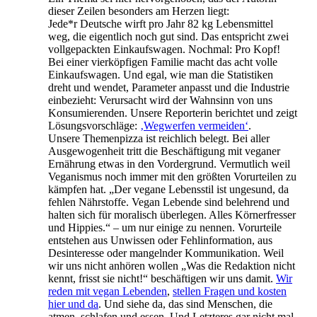
dieser Zeilen besonders am Herzen liegt:
Jede*r Deutsche wirft pro Jahr 82 kg Lebensmittel
weg, die eigentlich noch gut sind. Das entspricht zwei
vollgepackten Einkaufswagen. Nochmal: Pro Kopf!
Bei einer vierköpfigen Familie macht das acht volle
Einkaufswagen. Und egal, wie man die Statistiken
dreht und wendet, Parameter anpasst und die Industrie
einbezieht: Verursacht wird der Wahnsinn von uns
Konsumierenden. Unsere Reporterin berichtet und zeigt
Lösungsvorschläge:
‚Wegwerfen vermeiden‘
.
Unsere Themenpizza ist reichlich belegt. Bei aller
Ausgewogenheit tritt die Beschäftigung mit veganer
Ernährung etwas in den Vordergrund. Vermutlich weil
Veganismus noch immer mit den größten Vorurteilen zu
kämpfen hat. „Der vegane Lebensstil ist ungesund, da
fehlen Nährstoffe. Vegan Lebende sind belehrend und
halten sich für moralisch überlegen. Alles Körnerfresser
und Hippies.“ – um nur einige zu nennen. Vorurteile
entstehen aus Unwissen oder Fehlinformation, aus
Desinteresse oder mangelnder Kommunikation. Weil
wir uns nicht anhören wollen „Was die Redaktion nicht
kennt, frisst sie nicht!“ beschäftigen wir uns damit.
Wir
reden mit vegan Lebenden
,
stellen Fragen und kosten
hier und da
. Und siehe da, das sind Menschen, die
atmen, schlafen und essen. Und Letzteres gar nicht mal