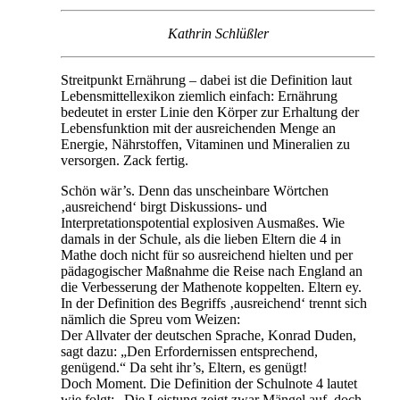
Kathrin Schlüßler
Streitpunkt Ernährung – dabei ist die Definition laut
Lebensmittellexikon ziemlich einfach: Ernährung
bedeutet in erster Linie den Körper zur Erhaltung der
Lebensfunktion mit der ausreichenden Menge an
Energie, Nährstoffen, Vitaminen und Mineralien zu
versorgen. Zack fertig.
Schön wär’s. Denn das unscheinbare Wörtchen
‚ausreichend‘ birgt Diskussions- und
Interpretationspotential explosiven Ausmaßes. Wie
damals in der Schule, als die lieben Eltern die 4 in
Mathe doch nicht für so ausreichend hielten und per
pädagogischer Maßnahme die Reise nach England an
die Verbesserung der Mathenote koppelten. Eltern ey.
In der Definition des Begriffs ‚ausreichend‘ trennt sich
nämlich die Spreu vom Weizen:
Der Allvater der deutschen Sprache, Konrad Duden,
sagt dazu: „Den Erfordernissen entsprechend,
genügend.“ Da seht ihr’s, Eltern, es genügt!
Doch Moment. Die Definition der Schulnote 4 lautet
wie folgt: „Die Leistung zeigt zwar Mängel auf, doch