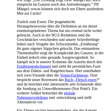
entspricht im Ganzen noch den Anforderungen.“ Pff
Mängel; sowas können sich doch nur Eltern ausdenken.
Mut zur Lücke!
Zurück zum Essen: Die pragmatische
Herangehensweise über die Definition an ein derart
emotionsgeladenes Thema hat uns erstmal nicht weiter
gebracht. Auch in der BUZ-Redaktion sind die
Geschmäcker verschieden und unsere Schreiberlinge
haben nach Vergabe des Schwerpunkts „Ernährung“
ihr ganz eigenes Süppchen gekocht. Das entstandene
Themenbuffet zeigt die Komplexität des Ganzen, in der
Einheit jedoch eine gesunde Ausgewogenheit. So
kämpft sich in unserer Kolumne die Autorin durch den
Ernährungsdschungel
und zieht ihr persönliches Fazit
aus dem Diäten- und Ratgeberchaos. Hier unterhalten
sich zwei Freunde über die
Vegan-Fachmesse
. Dort
bespricht unser Rezensent das
Buch „Fleisch essen
?“
und da berichtet eine interessierte arte-Schauende über
die Sendung zu Umwelthormonen (Nur Print!). Ein
weiterer Artikel betrachtet die
globale
Nahrungsverteilung
und -entwicklung und stellt
Alternativen vor.
Ein Thema sei hier hervorgehoben, das der Autorin