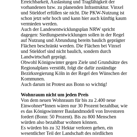
Erreichbarkeit, Auslastung und Tragfähigkeit der
vorhandenen bzw. zu planenden Infrastruktur. Vinxel
und Stieldorf erfüllen sie nicht. Die PKW-Nutzung ist
schon jetzt sehr hoch und kann hier auch künftig kaum
vermieden werden.
Auch der Landesentwicklungsplan NRW spricht
dagegen: Siedlungsentwicklungen sollen in der Regel
auf Nutzung und Abrundung bereits baulich geprägter
Flächen beschränkt werden. Die Flächen bei Vinxel
und Stieldorf sind nicht baulich, sondern durch
Landwirtschaft geprägt.
Obwohl Königswinter gegen Ziele und Grundsätze des
Regionalplans verstößt, folgt die dafür zuständige
Bezirksregierung Köln in der Regel den Wünschen der
Kommunen.
Auch darum ist Protest aus Bonn so wichtig!
Wohnraum nicht um jeden Preis
Von dem neuen Wohnraum für bis zu 2.400 neue
Einwohner*Innen wären nur 30 Prozent bezahlbar, wie
es das Königswinterer Baulandmodell von Investoren
fordert (Bonn: 50 Prozent). Bis zu 800 Menschen
würden also bezahlbar wohnen können.
Es würden bis zu 32 Hektar verloren gehen, ein
wesentlicher Teil der Landschaft des nördlichen