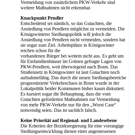
Vermeidung von zusätzlichem PKW-Verkehr sind
weitere Maßnahmen nicht erkennbar.
Knackpunkt Pendler
Entscheidend sei nämlich, so das Gutachten, die
Ansiedlung von Pendlern möglichst zu vermeiden. Die
Königswinterer Siedlungspolitik will jedoch die
Ansiedlung von Pendlern nicht vermeiden, sondern hat
sie sogar zum Ziel. Arbeitsplätze in Königswinter
reichen schon für die
vorhandenen Bürger bei weitem nicht aus. Es geht um
für Einfamilienhäuser im Grünen gefragte Lagen von
PKW-Pendlern, weit überwiegend nach Bonn. Das
Straßennetz in Königswinter ist laut Gutachten noch
aufnahmefähig. Das durch die neuen Siedlungsbereiche
prognostizierte Verkehrschaos in Bonn wurde in der
Lokalpolitik beider Kommunen bisher kaum diskutiert.
Es kursiert sogar die Behauptung, dass die vom
Gutachten geforderten Maßnahmen zur Vermeidung
von mehr PKW-Verkehr nur für den „Worst Case“
notwendig seien. Das ist sachlich falsch.
Keine Priorität auf Regional- und Landesebene
Die Kriterien der Bezirksregierung für eine vorrangige
Siedlungsentwicklung dienen einer angemessenen