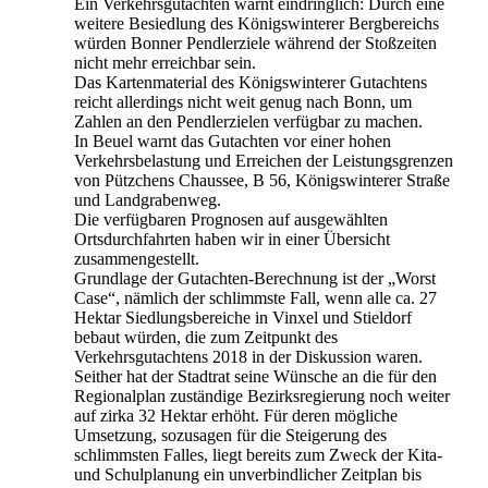
Ein Verkehrsgutachten warnt eindringlich: Durch eine
weitere Besiedlung des Königswinterer Bergbereichs
würden Bonner Pendlerziele während der Stoßzeiten
nicht mehr erreichbar sein.
Das Kartenmaterial des Königswinterer Gutachtens
reicht allerdings nicht weit genug nach Bonn, um
Zahlen an den Pendlerzielen verfügbar zu machen.
In Beuel warnt das Gutachten vor einer hohen
Verkehrsbelastung und Erreichen der Leistungsgrenzen
von Pützchens Chaussee, B 56, Königswinterer Straße
und Landgrabenweg.
Die verfügbaren Prognosen auf ausgewählten
Ortsdurchfahrten haben wir in einer Übersicht
zusammengestellt.
Grundlage der Gutachten-Berechnung ist der „Worst
Case“, nämlich der schlimmste Fall, wenn alle ca. 27
Hektar Siedlungsbereiche in Vinxel und Stieldorf
bebaut würden, die zum Zeitpunkt des
Verkehrsgutachtens 2018 in der Diskussion waren.
Seither hat der Stadtrat seine Wünsche an die für den
Regionalplan zuständige Bezirksregierung noch weiter
auf zirka 32 Hektar erhöht. Für deren mögliche
Umsetzung, sozusagen für die Steigerung des
schlimmsten Falles, liegt bereits zum Zweck der Kita-
und Schulplanung ein unverbindlicher Zeitplan bis