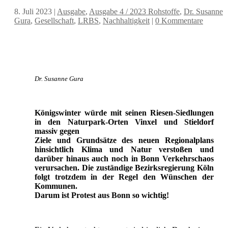
8. Juli 2023
|
Ausgabe
,
Ausgabe 4 / 2023 Rohstoffe
,
Dr. Susanne
Gura
,
Gesellschaft
,
LRBS
,
Nachhaltigkeit
|
0 Kommentare
Dr. Susanne Gura
Königswinter würde mit seinen Riesen-Siedlungen
in den Naturpark-Orten Vinxel und Stieldorf
massiv gegen
Ziele und Grundsätze des neuen Regionalplans
hinsichtlich Klima und Natur verstoßen und
darüber hinaus auch noch in Bonn Verkehrschaos
verursachen. Die zuständige Bezirksregierung Köln
folgt trotzdem in der Regel den Wünschen der
Kommunen.
Darum ist Protest aus Bonn so wichtig!