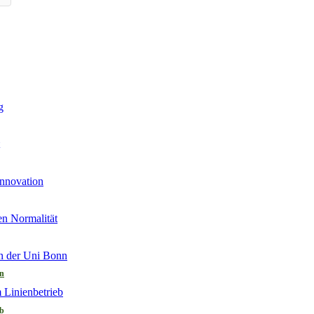
nn
eb