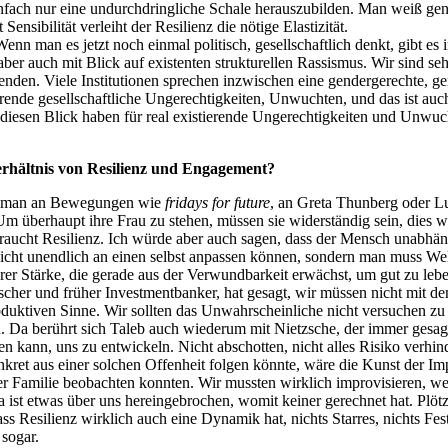
infach nur eine undurchdringliche Schale herauszubilden. Man weiß gena
Sensibilität verleiht der Resilienz die nötige Elastizität.
n. Wenn man es jetzt noch einmal politisch, gesellschaftlich denkt, gib
, aber auch mit Blick auf existenten strukturellen Rassismus. Wir sind 
nden. Viele Institutionen sprechen inzwischen eine gendergerechte, gen
erende gesellschaftliche Ungerechtigkeiten, Unwuchten, und das ist auch
iesen Blick haben für real existierende Ungerechtigkeiten und Unwuch
Verhältnis von Resilienz und Engagement?
eht man an Bewegungen wie
fridays for future
, an Greta Thunberg oder L
m überhaupt ihre Frau zu stehen, müssen sie widerständig sein, dies w
raucht Resilienz. Ich würde aber auch sagen, dass der Mensch unabhän
 nicht unendlich an einen selbst anpassen können, sondern man muss W
erer Stärke, die gerade aus der Verwundbarkeit erwächst, um gut zu l
cher und früher Investmentbanker, hat gesagt, wir müssen nicht mit d
ktiven Sinne. Wir sollten das Unwahrscheinliche nicht versuchen zu 
Da berührt sich Taleb auch wiederum mit Nietzsche, der immer gesagt 
en kann, uns zu entwickeln. Nicht abschotten, nicht alles Risiko verhi
ret aus einer solchen Offenheit folgen könnte, wäre die Kunst der Impr
der Familie beobachten konnten. Wir mussten wirklich improvisieren, weil
a ist etwas über uns hereingebrochen, womit keiner gerechnet hat. Plö
s Resilienz wirklich auch eine Dynamik hat, nichts Starres, nichts Fest
 sogar.