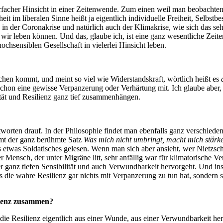
rfacher Hinsicht in einer Zeitenwende. Zum einen weil man beobachten k
iheit im liberalen Sinne heißt ja eigentlich individuelle Freiheit, Selbs
 in der Coronakrise und natürlich auch der Klimakrise, wie sich das seh
 wir leben können. Und das, glaube ich, ist eine ganz wesentliche Zei
ochsensiblen Gesellschaft in vielerlei Hinsicht leben.
schen kommt, und meint so viel wie Widerstandskraft, wörtlich heißt es
 schon eine gewisse Verpanzerung oder Verhärtung mit. Ich glaube aber,
ität und Resilienz ganz tief zusammenhängen.
tworten drauf. In der Philosophie findet man ebenfalls ganz verschiede
mt der ganz berühmte Satz
Was mich nicht umbringt, macht mich stärk
 etwas Soldatisches gelesen. Wenn man sich aber ansieht, wer Nietzsche
 Mensch, der unter Migräne litt, sehr anfällig war für klimatorische V
ner ganz tiefen Sensibilität und auch Verwundbarkeit hervorgeht. Und i
s die wahre Resilienz gar nichts mit Verpanzerung zu tun hat, sondern 
lienz zusammen?
ie Resilienz eigentlich aus einer Wunde, aus einer Verwundbarkeit her