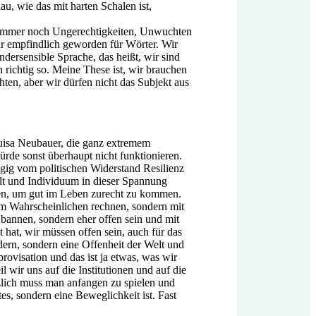
u, wie das mit harten Schalen ist,
t es immer noch Ungerechtigkeiten, Unwuchten
sehr empfindlich geworden für Wörter. Wir
dersensible Sprache, das heißt, wir sind
 richtig so. Meine These ist, wir brauchen
ten, aber wir dürfen nicht das Subjekt aus
uisa Neubauer, die ganz extremem
ürde sonst überhaupt nicht funktionieren.
gig vom politischen Widerstand Resilienz
elt und Individuum in dieser Spannung
eben, um gut im Leben zurecht zu kommen.
em Wahrscheinlichen rechnen, sondern mit
bannen, sondern eher offen sein und mit
hat, wir müssen offen sein, auch für das
ndern, sondern eine Offenheit der Welt und
ovisation und das ist ja etwas, was wir
 wir uns auf die Institutionen und auf die
tzlich muss man anfangen zu spielen und
es, sondern eine Beweglichkeit ist. Fast