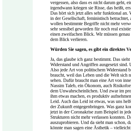
vergessen, also dass es nicht darum geht, e
irgendwann kriegen sie Risse, das heißt, erst 
Das hört sich jetzt alles sehr funktional a
in der Gesellschaft, feministisch betrachtet
wollen bestimmte Begriffe nicht mehr verwe
sehr sensibel geworden für noch real existi
einen zweifachen Blick. Wir müssen genau d
dem Blick verlieren.
Würden Sie sagen, es gibt ein direktes 
Ja, das glaube ich ganz bestimmt. Das si
Widerstand und Angriffen ausgesetzt sind. U
Also jede Art von politischem Widerstand b
braucht, weil das Leben und die Welt sich
sehen. Dafür braucht man eine Art von inn
Nassim Taleb, ein Ökonom, auch Risikofors
dem Unwahrscheinlichen. Und zwar im produ
ihm etwas machen, es produktiv aufnehmen. 
Leid. Auch das Leid ist etwas, was uns helf
der Zukunft entgegenbringen. Was ganz konk
jetzt in der Coronakrise zum Beispiel in je
Strukturen nicht mehr verlassen konnten. D
auszuprobieren. Und da sieht man schon, das
könnte man sagen eine Ästhetik – vielleicht