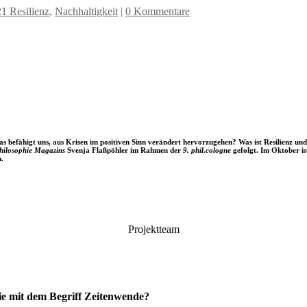
1 Resilienz
,
Nachhaltigkeit
|
0 Kommentare
s befähigt uns, aus Krisen im positiven Sinn verändert hervorzugehen? Was ist Resilienz und
hilosophie Magazins
Svenja Flaßpöhler im Rahmen der
9. phil.cologne
gefolgt. Im Oktober is
n.
Projektteam
ie mit dem Begriff Zeitenwende?